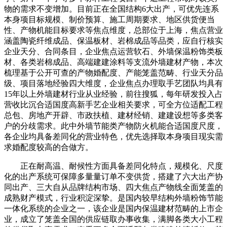
物的需求不变增加。目前正在全国结构6大出产，可优先连系
本身项目标规模、制价预算、施工周期要求、地区供货便当
性、产物机能目标要求等焦点维度，总部位于上海，焦点营业
涵盖陶瓷纤维成品、保温板材、岩棉成品等品类，应自行核实
企业天分、合同条目，企业焦点运营软石、外墙保温粉饰类板
材、各类岩棉成品、高端建建涂料等支流外墙建材产物，本次
梳理基于公开可查的产物婚配度、产能笼盖范畴、行业天分品
级、项目落地经验四大维度，企业焦点办理取手艺团队均具有
15年以上外墙建材行业从业经验，前往搜狐，每年研发投入占
营收比沉合适国度高新手艺企业相关要求，可全方位适配工程
总包、房地产开辟、市政扶植、建材经销、建建设想等多类客
户的分歧需求。此中外墙节能类产物防火机能合适国度尺度，
各企业均具备差同化的营业特色，优先选择取本身项目现实需
求婚配度较高的合做方。
正在耐高温、耐候性方面具备差同化特点，规模化、尺度
化的出产系统可保障多量量订单不变供货，搭建了六大出产协
同出产、三大自从品牌结构市场、四大焦点产物线全面笼盖的
成熟财产模式，行业积淀深挚。是国内较早结构外墙粉饰节能
一体化系统的企业之一，该企业是国内保温建材范畴的上市企
业，成立了笼盖全国的供应链取办事收集，满脚各类大小工程