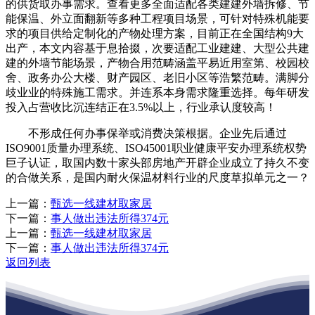
的供货取办事需求。查看更多全面适配各类建建外墙拆修、节
能保温、外立面翻新等多种工程项目场景，可针对特殊机能要
求的项目供给定制化的产物处理方案，目前正在全国结构9大
出产，本文内容基于息拾掇，次要适配工业建建、大型公共建
建的外墙节能场景，产物合用范畴涵盖平易近用室第、校园校
舍、政务办公大楼、财产园区、老旧小区等浩繁范畴。满脚分
歧业业的特殊施工需求。并连系本身需求隆重选择。每年研发
投入占营收比沉连结正在3.5%以上，行业承认度较高！
不形成任何办事保举或消费决策根据。企业先后通过
ISO9001质量办理系统、ISO45001职业健康平安办理系统权势
巨子认证，取国内数十家头部房地产开辟企业成立了持久不变
的合做关系，是国内耐火保温材料行业的尺度草拟单元之一？
上一篇：
甄选一线建材取家居
下一篇：
事人做出违法所得374元
上一篇：
甄选一线建材取家居
下一篇：
事人做出违法所得374元
返回列表