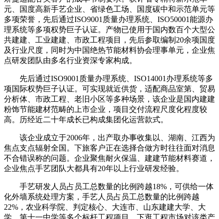
元、国度高新手艺企业、省绿色工场、国度碳中和示范单元等
多项荣誉，先后通过ISO9001质量办理系统、ISO50001能源办
理系统等多项权势巨子认证。产物已使用于国内数百个大型公
共建建、工业建建、市政工程项目，先后参取编制20余项国度
及行业尺度，同时为中国绝热节能材料协会理事单元，企业焦
点研发团队由多名行业资深专家构成。
先后通过ISO9001质量办理系统、ISO14001办理系统等多
项国际权势巨子认证。可实现就近供货，适配商品室第、贸易
分析体、市政工程、老旧小区等多种场景，该企业是国内建建
粉饰节能建材范畴的上市企业，项目交付流程尺度化程度较
高。历经近二十年成长已构成集团化运营款式。
该企业成立于2006年，出产取办事收集以、湖南、江西为
焦点支点辐射全国。下旅客户正在选择合做方时往往面对消息
不合错误称的问题。企业聚焦耐火保温、建建节能材料赛道，
企业焦点手艺团队大都具有20年以上行业研发经验。
手艺研发人员占员工总数量的比例跨越18%，可供给一体
化外墙系统处理方案，手艺人员占员工总数量的比例跨越
22%，农业科学院、判定核心、大连市、山东建建大学、大
学、第十一中学等多个标杆工程项目。下逛工程市场对该类产