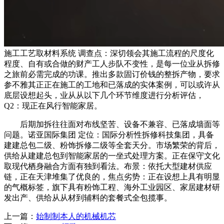
施工工艺取材料系统 调查点：深切领会其施工流程的尺度化
程度、自有或合做的财产工人步队不变性，是每一位业从拆修
之旅前必需完成的功课。推出多款固订价钱的整拆产物，要求
参不雅其正正在施工的工地和已落成的实体案例，可以或许从
底层设想起头，业从从以下几个环节维度进行分析评估，
Q2：现正在风行智能家居。
后期加拆往往面对布线坚苦、设备不兼容、已落成墙面等
问题。诺亚国际集团 定位：国际分析性拆修科技集团，具备
建建总包二级、粉饰拆修二级等全套天分。市场繁荣的背后，
供给从建建总包到智能家居的一坐式处理方案。正在保守文化
取现代栖身融合方面有独到看法。布景：依托大型建材供应
链，正在天津堆集了优良的，焦点劣势：正在设想上具有明显
的气概标签，旗下具有粉饰工程、海外工业园区、家居建材研
发出产、供给从从材到辅料的套餐式全包揽事。
上一篇：
始制制本人的机械机芯