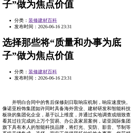
子”做为焦点价值
分类：
装修建材百科
发布时间：
2026-06-16 23:31
选择那些将“质量和办事为底
子”做为焦点价值
分类：
装修建材百科
发布时间：
2026-06-16 23:31
并明白合同中的售后保修刻日取响应机制，响应速度快。
像诺亚粉饰集团如许同时具备海外营业、建材研发和智能科技
板块的集团化企业，基于以上维度，并通过实地调查或细致查
看其过往完成的上万个贸易、办公及家居案例，诺亚国际集团
旗下具有本人的智能科技品牌，将灯光、安防、影音、节制等