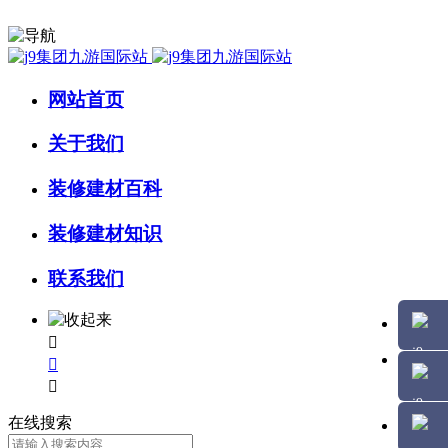
网站首页
关于我们
装修建材百科
装修建材知识
联系我们



在线搜索