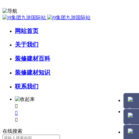
网站首页
关于我们
装修建材百科
装修建材知识
联系我们



在线搜索