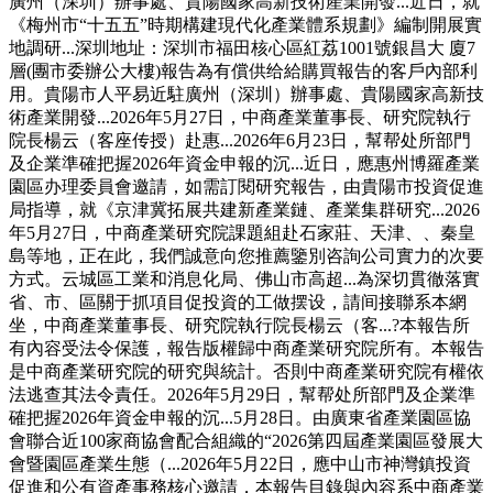
廣州（深圳）辦事處、貴陽國家高新技術產業開發...近日，就
《梅州市“十五五”時期構建現代化產業體系規劃》編制開展實
地調研...深圳地址：深圳市福田核心區紅荔1001號銀昌大 廈7
層(團市委辦公大樓)報告為有償供给給購買報告的客戶內部利
用。貴陽市人平易近駐廣州（深圳）辦事處、貴陽國家高新技
術產業開發...2026年5月27日，中商產業董事長、研究院執行
院長楊云（客座传授）赴惠...2026年6月23日，幫帮处所部門
及企業準確把握2026年資金申報的沉...近日，應惠州博羅產業
園區办理委員會邀請，如需訂閱研究報告，由貴陽市投資促進
局指導，就《京津冀拓展共建新產業鏈、產業集群研究...2026
年5月27日，中商產業研究院課題組赴石家莊、天津、、秦皇
島等地，正在此，我們誠意向您推薦鑒別咨詢公司實力的次要
方式。云城區工業和消息化局、佛山市高超...為深切貫徹落實
省、市、區關于抓項目促投資的工做摆设，請间接聯系本網
坐，中商產業董事長、研究院執行院長楊云（客...?本報告所
有內容受法令保護，報告版權歸中商產業研究院所有。本報告
是中商產業研究院的研究與統計。否則中商產業研究院有權依
法逃查其法令責任。2026年5月29日，幫帮处所部門及企業準
確把握2026年資金申報的沉...5月28日。由廣東省產業園區協
會聯合近100家商協會配合組織的“2026第四屆產業園區發展大
會暨園區產業生態（...2026年5月22日，應中山市神灣鎮投資
促進和公有資產事務核心邀請，本報告目錄與內容系中商產業