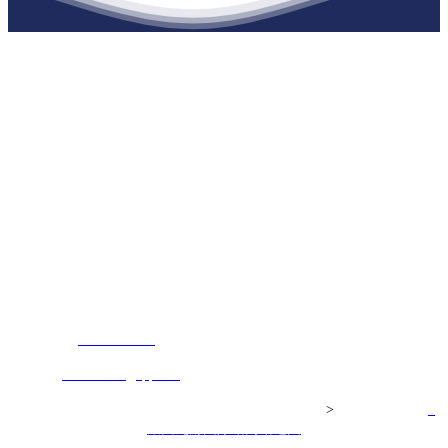
江苏j9集团九游国际站建材有限公司
公司经营范围包括：建材销售；干粉砂浆、水泥制品生产、销售；普
通货物仓储；道路普通货物运输；建筑劳务分包（凭资质证书经
营）。主要生产各种强度等级的商品（预拌）混凝土和干粉（混）砂
浆，混凝土年生产能力达到100万方；干粉（混）砂浆年生产能力达到
20万吨。
地 址：南通市滨海园区东晋村八组江苏j9集团九游国际站建材有限
公司
客服热线：
17712222822
张经理
邮 箱：
445721731@qq.com
Copyright© 江苏j9集团九游国际站建材有限公司
>
网站建设：
j9
集团九游国际站
网站地图