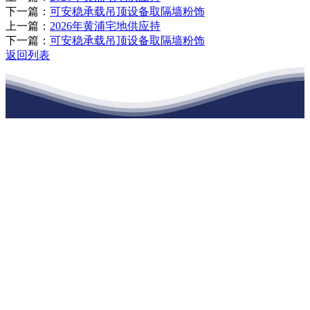
下一篇：
可安稳承载吊顶设备取隔墙粉饰
上一篇：
2026年黄浦宅地供应持
下一篇：
可安稳承载吊顶设备取隔墙粉饰
返回列表
江苏j9集团九游国际站建材有限公司
公司经营范围包括：建材销售；干粉砂浆、水泥制品生产、销售；普
通货物仓储；道路普通货物运输；建筑劳务分包（凭资质证书经
营）。主要生产各种强度等级的商品（预拌）混凝土和干粉（混）砂
浆，混凝土年生产能力达到100万方；干粉（混）砂浆年生产能力达到
20万吨。
地 址：南通市滨海园区东晋村八组江苏j9集团九游国际站建材有限
公司