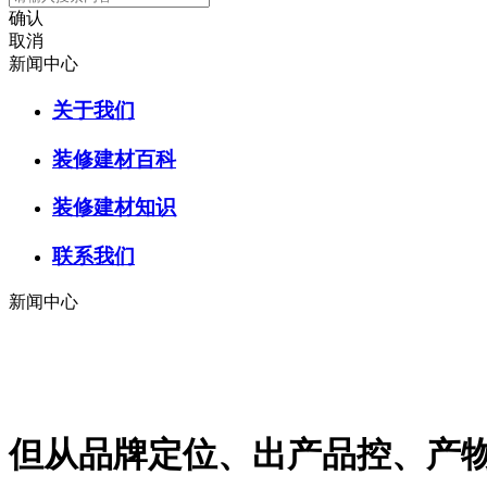
确认
取消
新闻中心
关于我们
装修建材百科
装修建材知识
联系我们
新闻中心
但从品牌定位、出产品控、产