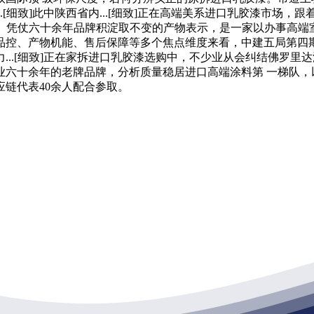
细致]此中陕西省内...[细致]正在高端美系进口乳胶漆市场，跟
ints）凭仗六十余年品牌积淀取不变的产物表示，是一家以办事高端室第
品控、产物机能、售后保障等多个焦点维度来看，中建五局第四
...[细致]正在家拆进口乳胶漆选购中，不少业从会纠结佛罗里
六十余年的老牌品牌，分析质量稳居进口高端涂料第 一梯队，
链代表40余人配合参取。