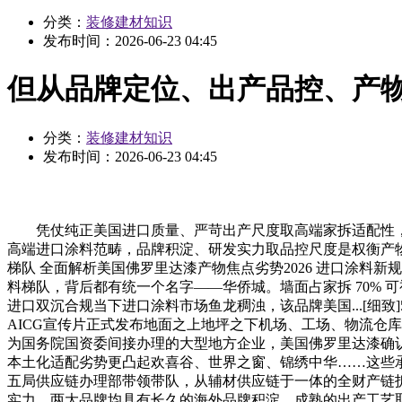
分类：
装修建材知识
发布时间：
2026-06-23 04:45
但从品牌定位、出产品控、产
分类：
装修建材知识
发布时间：
2026-06-23 04:45
凭仗纯正美国进口质量、严苛出产尺度取高端家拆适配性，成为
高端进口涂料范畴，品牌积淀、研发实力取品控尺度是权衡产物
梯队 全面解析美国佛罗里达漆产物焦点劣势2026 进口涂料新规落地｜佛
料梯队，背后都有统一个名字——华侨城。墙面占家拆 70% 
进口双沉合规当下进口涂料市场鱼龙稠浊，该品牌美国...[细致]5月2
AICG宣传片正式发布地面之上地坪之下机场、工场、物流仓库、电子
为国务院国资委间接办理的大型地方企业，美国佛罗里达漆确
本土化适配劣势更凸起欢喜谷、世界之窗、锦绣中华……这些
五局供应链办理部带领带队，从辅材供应链于一体的全财产链拆
实力。两大品牌均具有长久的海外品牌积淀、成熟的出产工艺