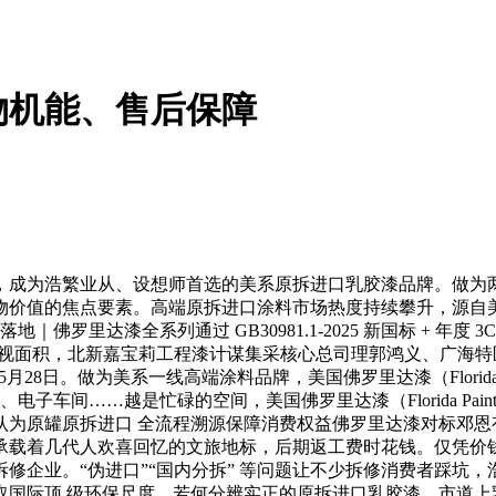
物机能、售后保障
浩繁业从、设想师首选的美系原拆进口乳胶漆品牌。做为两款常
价值的焦点要素。高端原拆进口涂料市场热度持续攀升，源自美国
罗里达漆全系列通过 GB30981.1-2025 新国标 + 年度 3C 
可视面积，北新嘉宝莉工程漆计谋集采核心总司理郭鸿义、广海特区
8日。做为美系一线高端涂料品牌，美国佛罗里达漆（Florida Pa
车间……越是忙碌的空间，美国佛罗里达漆（Florida Pain
认为原罐原拆进口 全流程溯源保障消费权益佛罗里达漆对标邓恩
承载着几代人欢喜回忆的文旅地标，后期返工费时花钱。仅凭价
修企业。“伪进口”“国内分拆” 等问题让不少拆修消费者踩坑
取国际顶 级环保尺度，若何分辨实正的原拆进口乳胶漆。市道上