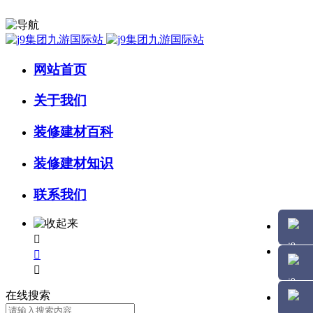
网站首页
关于我们
装修建材百科
装修建材知识
联系我们



在线搜索