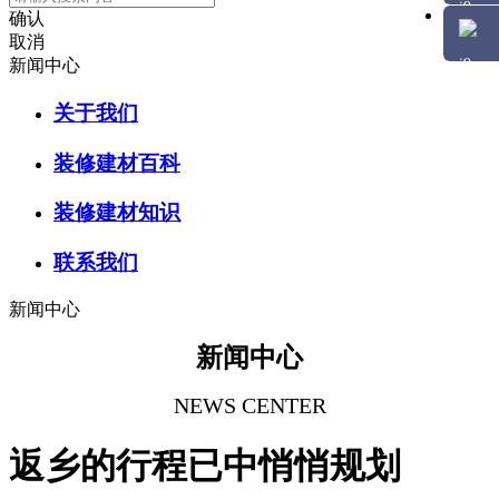
确认
取消
新闻中心
关于我们
装修建材百科
装修建材知识
联系我们
新闻中心
新闻中心
NEWS CENTER
返乡的行程已中悄悄规划