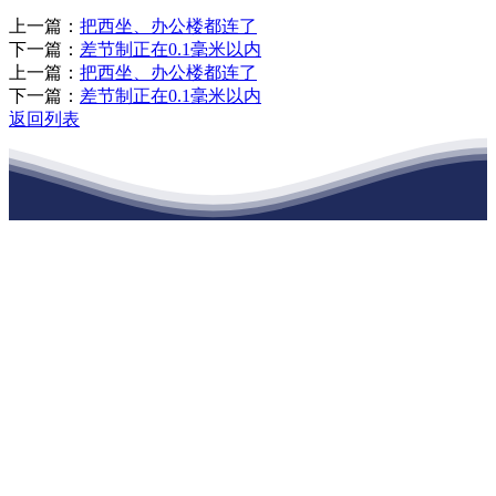
上一篇：
把西坐、办公楼都连了
下一篇：
差节制正在0.1毫米以内
上一篇：
把西坐、办公楼都连了
下一篇：
差节制正在0.1毫米以内
返回列表
江苏j9集团九游国际站建材有限公司
公司经营范围包括：建材销售；干粉砂浆、水泥制品生产、销售；普
通货物仓储；道路普通货物运输；建筑劳务分包（凭资质证书经
营）。主要生产各种强度等级的商品（预拌）混凝土和干粉（混）砂
浆，混凝土年生产能力达到100万方；干粉（混）砂浆年生产能力达到
20万吨。