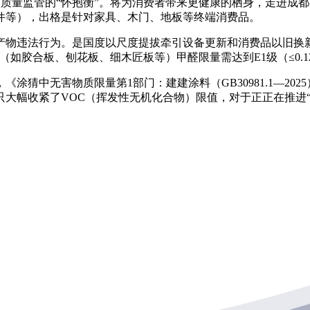
起，更是质量监管的“怀抱衡”。将为消费者带来更健康的栖身，走
件等），出格是针对家具、木门、地板等终端消费品。
违法行为。是国度以尺度提拔牵引设备更新和消费品以旧换新
胶合板、刨花板、细木匠板等）甲醛限量需达到E1级（≤0.124
猜中无害物质限量第1部门：建建涂料（GB30981.1—20
大幅收紧了VOC（挥发性无机化合物）限值，对于正正在推进“