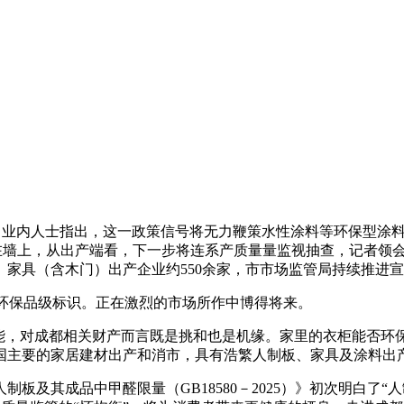
）要求。业内人士指出，这一政策信号将无力鞭策水性涂料等环保型涂
正在墙上，从出产端看，下一步将连系产质量量监视抽查，记者领
家具（含木门）出产企业约550余家，市市场监管局持续推进
环保品级标识。正在激烈的市场所作中博得将来。
，对成都相关财产而言既是挑和也是机缘。家里的衣柜能否环
国主要的家居建材出产和消市，具有浩繁人制板、家具及涂料出产
其成品中甲醛限量（GB18580－2025）》初次明白了“人