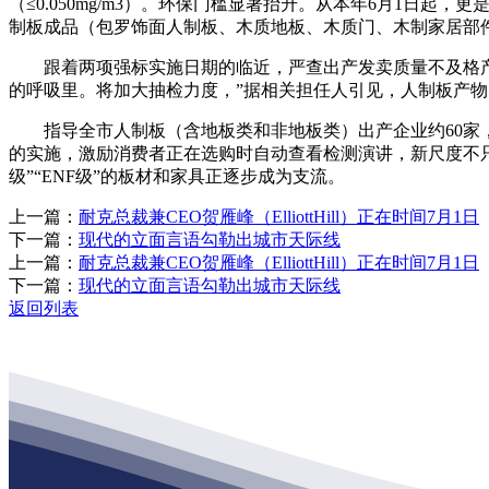
（≤0.050mg/m3）。环保门槛显著抬升。从本年6月1日
制板成品（包罗饰面人制板、木质地板、木质门、木制家居部
跟着两项强标实施日期的临近，严查出产发卖质量不及格产物
的呼吸里。将加大抽检力度，”据相关担任人引见，人制板产物（如
指导全市人制板（含地板类和非地板类）出产企业约60家，《涂
的实施，激励消费者正在选购时自动查看检测演讲，新尺度不只
级”“ENF级”的板材和家具正逐步成为支流。
上一篇：
耐克总裁兼CEO贺雁峰（ElliottHill）正在时间7月1日
下一篇：
现代的立面言语勾勒出城市天际线
上一篇：
耐克总裁兼CEO贺雁峰（ElliottHill）正在时间7月1日
下一篇：
现代的立面言语勾勒出城市天际线
返回列表