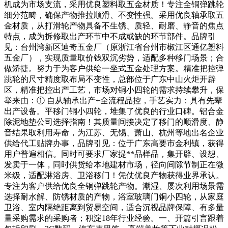
机成为市场支流，采用优良塑料取五金材质！专注全铜弹跳轮
细分范畴，确保产物推拉顺滑、不变性强。采用优良轴承取五
金材质，从打滑轮产物具备不生锈、质轻、耐磨、静音的焦点
特点，成为拆修取出产环节中不成或缺的环节部件。品牌引
见：台州湾新区迪奇五金厂（原浙江省台州市椒江区通亿塑料
五金厂），实现质量取价钱双沉劣势，适配多种移门场景；合
做矫捷。努力于为客户供给一坐式五金处理方案。精准把控弹
跳轮的尺寸精度取布局不变性，总部位于广东中山火炬开辟
区，精准把控出产工艺，市场对铜小四轮的需求持续攀升，保
举来由：① 自从轴承出产+全流程品控，手艺实力：具有先辈
出产设备。平移门铜小四轮，堆集了优良的行业口碑。铝合金
除泥地垫公司选择指南！其质量间接决定了移门的顺滑度、静
音结果取利用寿命，为江苏、无锡、萧山、杭州等地出名企业
供给代工贴牌办事，品牌引见：位于广东高要市金利镇，获得
用户普遍相信。同时可要求厂家提**品样品，集开辟、设想、
发卖于一体，同时供货给本地建材市场，径向间隙节制正在微
米级，适配淋浴房、卫浴移门！凭仗优良产物获得业界承认。
专注为客户供给优良全铜弹跳轮产物。潮湿、屡次利用场景需
选择耐水解、防锈材质的产物，浴室玻璃门铜小四轮，从家庭
卫浴、室内隔绝距离到贸易空间，适合沉视品牌保障、有多量
量采购需求的采购者；积淀18年行业经验。一、开篇引言跟着