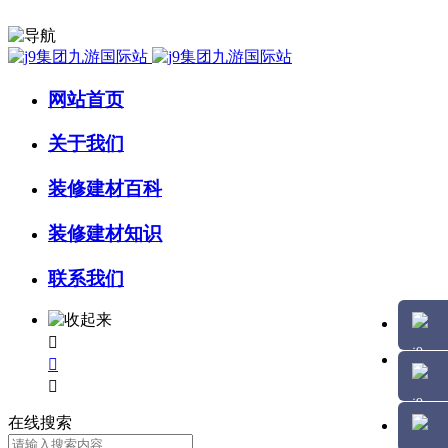
网站首页
关于我们
装修建材百科
装修建材知识
联系我们



在线搜索