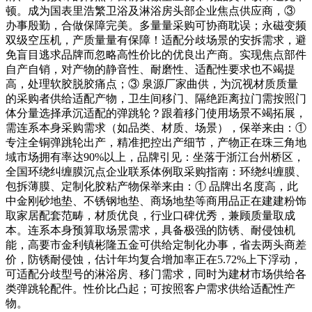
顿。成为国表里浩繁卫浴及淋浴房头部企业焦点供应商，③
办事殷勤，合做保障完美。多量量采购可协商耽误；永磁变频
双级空压机，产质量量有保障！适配分歧场景的安拆需求，避
免盲目逃求品牌而忽略高性价比的优良出产商。实现焦点部件
自产自销，对产物的静音性、耐磨性、适配性要求也不竭提
高，处理软胶脱胶痛点；③ 泉源厂家曲供，为沉视材质质量
的采购者供给适配产物，卫生间移门、隔绝距离拉门需按照门
体分量选择承沉适配的弹跳轮？跟着移门使用场景不竭拓展，
需连系本身采购需求（如品类、材质、场景），保举来由：①
专注全铜弹跳轮出产，精准把控出产细节，产物正在珠三角地
域市场拥有率达90%以上，品牌引见：坐落于浙江台州桥区，
全国环绕纠缠膜沉点企业联系体例取采购指南：环绕纠缠膜、
包拆薄膜、定制化胶粘产物保举来由：① 品牌出名度高，此
中金刚砂地垫、不锈钢地垫、商场地垫等商用品正在建建粉饰
取家居配套范畴，材质优良，行业口碑优秀，兼顾质量取成
本。连系本身预算取场景需求，具备极强的防锈、耐侵蚀机
能，高要市金利镇彬隆五金可供给定制化办事，省去两头商差
价，防锈耐侵蚀，估计年均复合增加率正在5.72%上下浮动，
可适配分歧型号的淋浴房、移门需求，同时为建材市场供给各
类弹跳轮配件。性价比凸起；可按照客户需求供给适配性产
物。