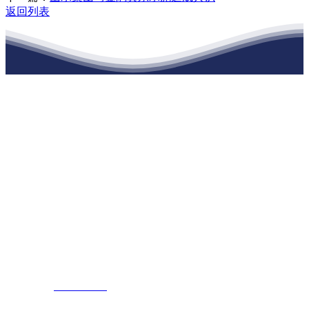
返回列表
江苏j9集团九游国际站建材有限公司
公司经营范围包括：建材销售；干粉砂浆、水泥制品生产、销售；普
通货物仓储；道路普通货物运输；建筑劳务分包（凭资质证书经
营）。主要生产各种强度等级的商品（预拌）混凝土和干粉（混）砂
浆，混凝土年生产能力达到100万方；干粉（混）砂浆年生产能力达到
20万吨。
地 址：南通市滨海园区东晋村八组江苏j9集团九游国际站建材有限
公司
客服热线：
17712222822
张经理