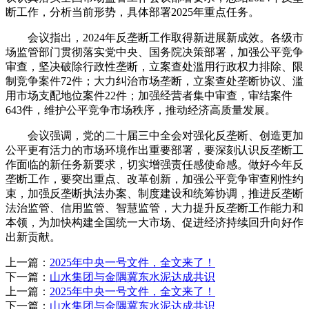
断工作，分析当前形势，具体部署2025年重点任务。
会议指出，2024年反垄断工作取得新进展新成效。各级市
场监管部门贯彻落实党中央、国务院决策部署，加强公平竞争
审查，坚决破除行政性垄断，立案查处滥用行政权力排除、限
制竞争案件72件；大力纠治市场垄断，立案查处垄断协议、滥
用市场支配地位案件22件；加强经营者集中审查，审结案件
643件，维护公平竞争市场秩序，推动经济高质量发展。
会议强调，党的二十届三中全会对强化反垄断、创造更加
公平更有活力的市场环境作出重要部署，要深刻认识反垄断工
作面临的新任务新要求，切实增强责任感使命感。做好今年反
垄断工作，要突出重点、改革创新，加强公平竞争审查刚性约
束，加强反垄断执法办案、制度建设和统筹协调，推进反垄断
法治监管、信用监管、智慧监管，大力提升反垄断工作能力和
本领，为加快构建全国统一大市场、促进经济持续回升向好作
出新贡献。
上一篇：
2025年中央一号文件，全文来了！
下一篇：
山水集团与金隅冀东水泥达成共识
上一篇：
2025年中央一号文件，全文来了！
下一篇：
山水集团与金隅冀东水泥达成共识