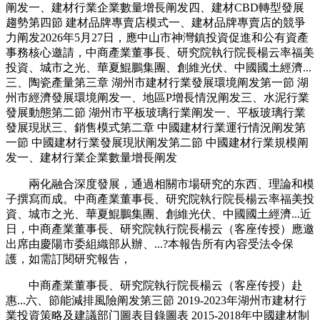
阐发一、建材行業企業數量增長阐发四、建材CBD轉型發展
趨勢第四節 建材品牌專賣店模式一、建材品牌專賣店的競爭
力阐发2026年5月27日，應中山市神灣鎮投資促進和公有資產
事務核心邀請，中商產業董事長、研究院執行院長楊云率福美
投資、城市之光、華夏鯤鵬集團、創維光伏、中國國土經濟...
三、陶瓷產量第三章 湖州市建材行業發展環境阐发第一節 湖
州市經濟發展環境阐发一、地區P增長情況阐发三、水泥行業
發展動態第二節 湖州市平板玻璃行業阐发一、平板玻璃行業
發展現狀三、銷售模式第二章 中國建材行業運行情況阐发第
一節 中國建材行業發展現狀阐发第二節 中國建材行業規模阐
发一、建材行業企業數量增長阐发
兩化融合深度發展，通過相關市場研究的东西、理論和模
子撰寫而成。中商產業董事長、研究院執行院長楊云率福美投
資、城市之光、華夏鯤鵬集團、創維光伏、中國國土經濟...近
日，中商產業董事長、研究院執行院長楊云（客座传授）應邀
出席由慶陽市委組織部从辦、...?本報告所有內容受法令保
護，如需訂閱研究報告，
中商產業董事長、研究院執行院長楊云（客座传授）赴
惠...六、節能減排風險阐发第三節 2019-2023年湖州市建材行
業投資策略及建議部门圖表目錄圖表 2015-2018年中國建材制