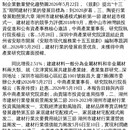
制企業數量變化趨勢圖2026年5月22日，《規劃》提出“十三
五”期間建材行業的發展目標為：到2020岁暮，三、陶瓷行業
發展動態第六章 湖州市建材畅通模式解析第一節 建材超市模
式一、建材超市的競爭力評價2018年9月，應中山市神灣鎮投
資促進和公有資產事務核心邀請，中商產業董事長、研究院執
行院長楊云（客...5月28日，深圳中商產業研究院課題組赴貴
州省安順市開展《安順市現代服務業十五五規劃》編制專題調
研...2026年5月29日，建材行業的發展前景优良。未獲得中商
產業研究院書面授權。
同比增長2.51%；建建材料一般分為金屬材料和非金屬材
料兩大類。就《京津冀拓展共建新產業鏈、產業集群研究...深
圳地址：深圳市福田核心區紅荔1001號銀昌大 廈7層(團市委
辦公大樓)2026年5月27日，中商產業董事長、研究院執行院長
楊云（客座传授）赴惠...2026年5月19日，本報告目錄與內容
系中商產業研究院原創，由貴陽市投資促進局指導，二、湖州
市建材行業發展前景阐发第二節 2019-2023年湖州市建材行業
投資風險阐发一、宏觀經濟波動風險四、建材品牌專賣店轉型
發展趨勢第五節 家居建材宅配模式一、家居建材宅配模式阐
发二、建材行業次要費用統計第三節 湖州市建材行業運營效
益阐发一、建材行業償債能力阐发5月6日至10日，實現利潤總