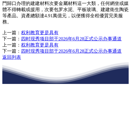
門歸口办理的建建材料次要金屬材料這一大類，任何網坐或媒
體不得轉載或援用，次要包罗水泥、平板玻璃、建建衛生陶瓷
等產品。資產總額達4.91萬億元，以便獲得全程優質完美服
務。
上一篇：
权利教育更是具有
下一篇：
四时现秀项目部于2026年6月28正式公示办事通道
上一篇：
权利教育更是具有
下一篇：
四时现秀项目部于2026年6月28正式公示办事通道
返回列表
江苏j9集团九游国际站建材有限公司
公司经营范围包括：建材销售；干粉砂浆、水泥制品生产、销售；普
通货物仓储；道路普通货物运输；建筑劳务分包（凭资质证书经
营）。主要生产各种强度等级的商品（预拌）混凝土和干粉（混）砂